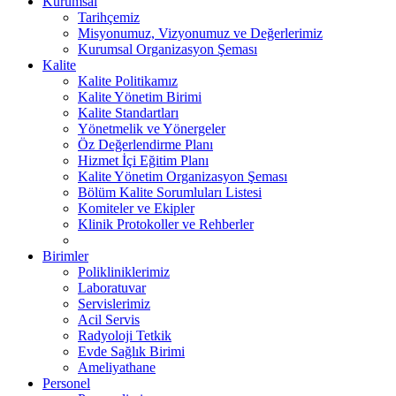
Kurumsal
Tarihçemiz
Misyonumuz, Vizyonumuz ve Değerlerimiz
Kurumsal Organizasyon Şeması
Kalite
Kalite Politikamız
Kalite Yönetim Birimi
Kalite Standartları
Yönetmelik ve Yönergeler
Öz Değerlendirme Planı
Hizmet İçi Eğitim Planı
Kalite Yönetim Organizasyon Şeması
Bölüm Kalite Sorumluları Listesi
Komiteler ve Ekipler
Klinik Protokoller ve Rehberler
Birimler
Polikliniklerimiz
Laboratuvar
Servislerimiz
Acil Servis
Radyoloji Tetkik
Evde Sağlık Birimi
Ameliyathane
Personel