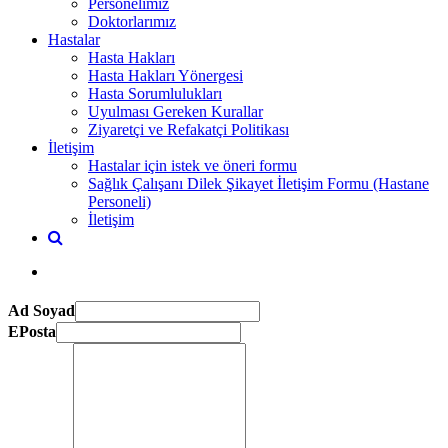
Personelimiz
Doktorlarımız
Hastalar
Hasta Hakları
Hasta Hakları Yönergesi
Hasta Sorumlulukları
Uyulması Gereken Kurallar
Ziyaretçi ve Refakatçi Politikası
İletişim
Hastalar için istek ve öneri formu
Sağlık Çalışanı Dilek Şikayet İletişim Formu (Hastane
Personeli)
İletişim
Ad Soyad
EPosta