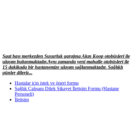
Saat başı merkezden Susurluk garajına Akın Koop otobüsleri ile
ulaşım bulunmaktadır.Aynı zamanda yeni mahalle otobüsleri ile
15 dakikada bir hastanemize ulaşım sağlanmaktadır. Sağlıklı
günler dileriz...
Hastalar için istek ve öneri formu
Sağlık Çalışanı Dilek Şikayet İletişim Formu (Hastane
Personeli)
İletişim