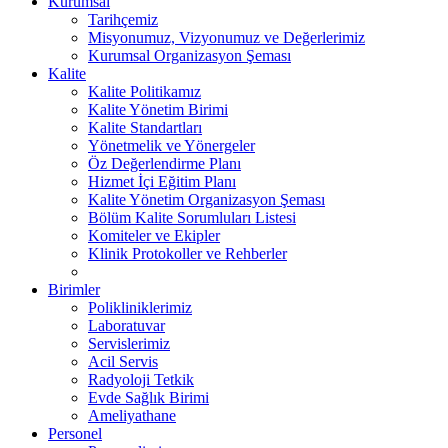
Kurumsal
Tarihçemiz
Misyonumuz, Vizyonumuz ve Değerlerimiz
Kurumsal Organizasyon Şeması
Kalite
Kalite Politikamız
Kalite Yönetim Birimi
Kalite Standartları
Yönetmelik ve Yönergeler
Öz Değerlendirme Planı
Hizmet İçi Eğitim Planı
Kalite Yönetim Organizasyon Şeması
Bölüm Kalite Sorumluları Listesi
Komiteler ve Ekipler
Klinik Protokoller ve Rehberler
Birimler
Polikliniklerimiz
Laboratuvar
Servislerimiz
Acil Servis
Radyoloji Tetkik
Evde Sağlık Birimi
Ameliyathane
Personel