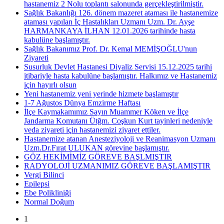
hastanemiz 2 Nolu toplantı salonunda gerçekleştirilmiştir.
Sağlık Bakanlığı 126. dönem mazeret ataması ile hastanemize
ataması yapılan İç Hastalıkları Uzmanı Uzm. Dr. Ayşe
HARMANKAYA İLHAN 12.01.2026 tarihinde hasta
kabulüne başlamıştır.
Sağlık Bakanımız Prof. Dr. Kemal MEMİŞOĞLU'nun
Ziyareti
Susurluk Devlet Hastanesi Diyaliz Servisi 15.12.2025 tarihi
itibariyle hasta kabulüne başlamıştır. Halkımız ve Hastanemiz
için hayırlı olsun
Yeni hastanemiz yeni yerinde hizmete başlamıştır
1-7 Ağustos Dünya Emzirme Haftası
İlçe Kaymakamımız Sayın Muammer Köken ve İlçe
Jandarma Komutanı Ütğm. Coşkun Kurt tayinleri nedeniyle
veda ziyareti için hastanemizi ziyaret ettiler.
Hastanemize atanan Anesteziyoloji ve Reanimasyon Uzmanı
Uzm.Dr.Fırat ULUKAN görevine başlamıştır.
GÖZ HEKİMİMİZ GÖREVE BAŞLMIŞTIR
RADYOLOJİ UZMANIMIZ GÖREVE BAŞLAMIŞTIR
Vergi Bilinci
Epilepsi
Ebe Polikliniği
Normal Doğum
1