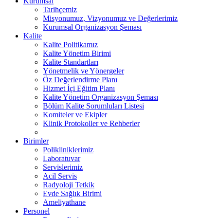
Kurumsal
Tarihçemiz
Misyonumuz, Vizyonumuz ve Değerlerimiz
Kurumsal Organizasyon Şeması
Kalite
Kalite Politikamız
Kalite Yönetim Birimi
Kalite Standartları
Yönetmelik ve Yönergeler
Öz Değerlendirme Planı
Hizmet İçi Eğitim Planı
Kalite Yönetim Organizasyon Şeması
Bölüm Kalite Sorumluları Listesi
Komiteler ve Ekipler
Klinik Protokoller ve Rehberler
Birimler
Polikliniklerimiz
Laboratuvar
Servislerimiz
Acil Servis
Radyoloji Tetkik
Evde Sağlık Birimi
Ameliyathane
Personel