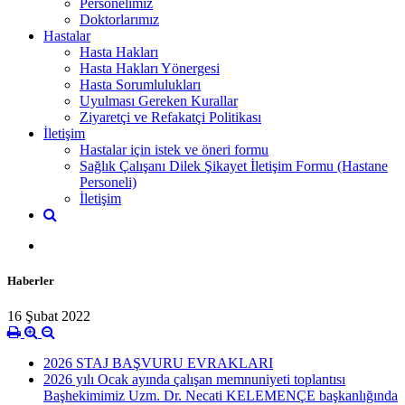
Personelimiz
Doktorlarımız
Hastalar
Hasta Hakları
Hasta Hakları Yönergesi
Hasta Sorumlulukları
Uyulması Gereken Kurallar
Ziyaretçi ve Refakatçi Politikası
İletişim
Hastalar için istek ve öneri formu
Sağlık Çalışanı Dilek Şikayet İletişim Formu (Hastane
Personeli)
İletişim
Haberler
16 Şubat 2022
2026 STAJ BAŞVURU EVRAKLARI
2026 yılı Ocak ayında çalışan memnuniyeti toplantısı
Başhekimimiz Uzm. Dr. Necati KELEMENÇE başkanlığında