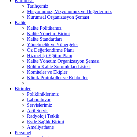
Kurumsal
Tarihçemiz
Misyonumuz, Vizyonumuz ve Değerlerimiz
Kurumsal Organizasyon Şeması
Kalite
Kalite Politikamız
Kalite Yönetim Birimi
Kalite Standartları
Yönetmelik ve Yönergeler
Öz Değerlendirme Planı
Hizmet İçi Eğitim Planı
Kalite Yönetim Organizasyon Şeması
Bölüm Kalite Sorumluları Listesi
Komiteler ve Ekipler
Klinik Protokoller ve Rehberler
Birimler
Polikliniklerimiz
Laboratuvar
Servislerimiz
Acil Servis
Radyoloji Tetkik
Evde Sağlık Birimi
Ameliyathane
Personel