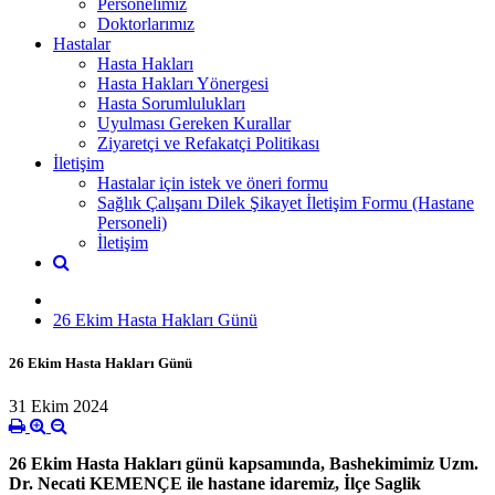
Personelimiz
Doktorlarımız
Hastalar
Hasta Hakları
Hasta Hakları Yönergesi
Hasta Sorumlulukları
Uyulması Gereken Kurallar
Ziyaretçi ve Refakatçi Politikası
İletişim
Hastalar için istek ve öneri formu
Sağlık Çalışanı Dilek Şikayet İletişim Formu (Hastane
Personeli)
İletişim
26 Ekim Hasta Hakları Günü
26 Ekim Hasta Hakları Günü
31 Ekim 2024
26 Ekim Hasta Hakları günü kapsamında, Bashekimimiz Uzm.
Dr. Necati KEMENÇE ile hastane idaremiz, İlçe Saglik