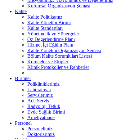
Misyonumuz, Vizyonumuz ve Değerlerimiz
Kurumsal Organizasyon Şeması
Kalite
Kalite Politikamız
Kalite Yönetim Birimi
Kalite Standartları
Yönetmelik ve Yönergeler
Öz Değerlendirme Planı
Hizmet İçi Eğitim Planı
Kalite Yönetim Organizasyon Şeması
Bölüm Kalite Sorumluları Listesi
Komiteler ve Ekipler
Klinik Protokoller ve Rehberler
Birimler
Polikliniklerimiz
Laboratuvar
Servislerimiz
Acil Servis
Radyoloji Tetkik
Evde Sağlık Birimi
Ameliyathane
Personel
Personelimiz
Doktorlarımız