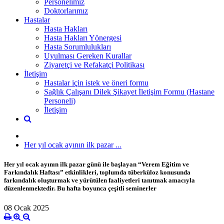
Personelimiz
Doktorlarımız
Hastalar
Hasta Hakları
Hasta Hakları Yönergesi
Hasta Sorumlulukları
Uyulması Gereken Kurallar
Ziyaretçi ve Refakatçi Politikası
İletişim
Hastalar için istek ve öneri formu
Sağlık Çalışanı Dilek Şikayet İletişim Formu (Hastane
Personeli)
İletişim
Her yıl ocak ayının ilk pazar ...
Her yıl ocak ayının ilk pazar günü ile başlayan “Verem Eğitim ve
Farkındalık Haftası” etkinlikleri, toplumda tüberküloz konusunda
farkındalık oluşturmak ve yürütülen faaliyetleri tanıtmak amacıyla
düzenlenmektedir. Bu hafta boyunca çeşitli seminerler
08 Ocak 2025