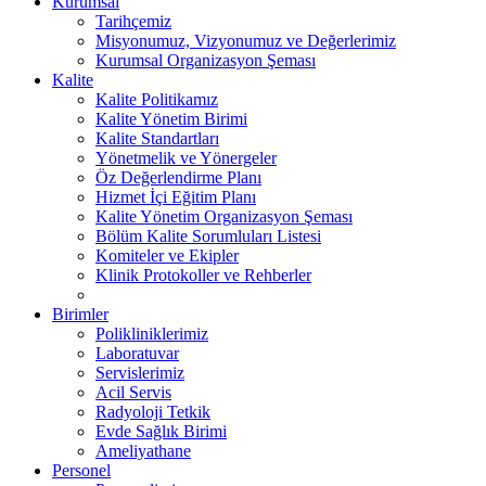
Kurumsal
Tarihçemiz
Misyonumuz, Vizyonumuz ve Değerlerimiz
Kurumsal Organizasyon Şeması
Kalite
Kalite Politikamız
Kalite Yönetim Birimi
Kalite Standartları
Yönetmelik ve Yönergeler
Öz Değerlendirme Planı
Hizmet İçi Eğitim Planı
Kalite Yönetim Organizasyon Şeması
Bölüm Kalite Sorumluları Listesi
Komiteler ve Ekipler
Klinik Protokoller ve Rehberler
Birimler
Polikliniklerimiz
Laboratuvar
Servislerimiz
Acil Servis
Radyoloji Tetkik
Evde Sağlık Birimi
Ameliyathane
Personel