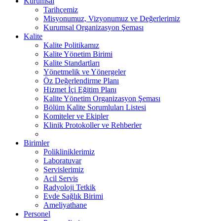
Kurumsal
Tarihçemiz
Misyonumuz, Vizyonumuz ve Değerlerimiz
Kurumsal Organizasyon Şeması
Kalite
Kalite Politikamız
Kalite Yönetim Birimi
Kalite Standartları
Yönetmelik ve Yönergeler
Öz Değerlendirme Planı
Hizmet İçi Eğitim Planı
Kalite Yönetim Organizasyon Şeması
Bölüm Kalite Sorumluları Listesi
Komiteler ve Ekipler
Klinik Protokoller ve Rehberler
Birimler
Polikliniklerimiz
Laboratuvar
Servislerimiz
Acil Servis
Radyoloji Tetkik
Evde Sağlık Birimi
Ameliyathane
Personel