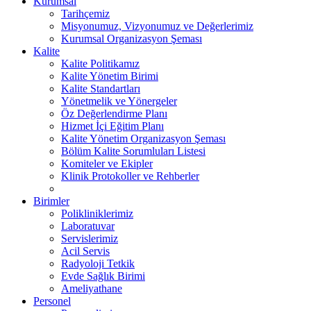
Kurumsal
Tarihçemiz
Misyonumuz, Vizyonumuz ve Değerlerimiz
Kurumsal Organizasyon Şeması
Kalite
Kalite Politikamız
Kalite Yönetim Birimi
Kalite Standartları
Yönetmelik ve Yönergeler
Öz Değerlendirme Planı
Hizmet İçi Eğitim Planı
Kalite Yönetim Organizasyon Şeması
Bölüm Kalite Sorumluları Listesi
Komiteler ve Ekipler
Klinik Protokoller ve Rehberler
Birimler
Polikliniklerimiz
Laboratuvar
Servislerimiz
Acil Servis
Radyoloji Tetkik
Evde Sağlık Birimi
Ameliyathane
Personel